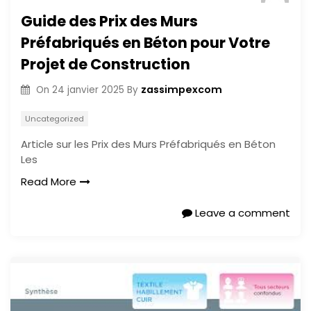
Guide des Prix des Murs
Préfabriqués en Béton pour Votre
Projet de Construction
zassimpexcom
On
24 janvier 2025
By
Uncategorized
Article sur les Prix des Murs Préfabriqués en Béton
Les
Read More
Leave a comment