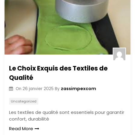
Le Choix Exquis des Textiles de
Qualité
zassimpexcom
On
26 janvier 2025
By
Uncategorized
Les textiles de qualité sont essentiels pour garantir
confort, durabilité
Read More