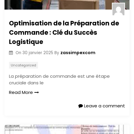
Optimisation de la Préparation de
Commande : Clé du Succès
Logistique
zassimpexcom
On
30 janvier 2025
By
Uncategorized
La préparation de commande est une étape
cruciale dans le
Read More
Leave a comment