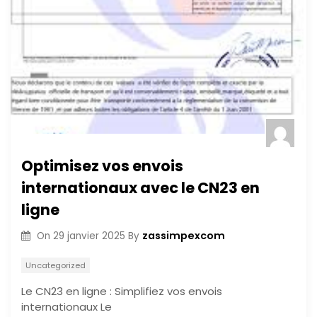
Optimisez vos envois
internationaux avec le CN23 en
ligne
zassimpexcom
On
29 janvier 2025
By
Uncategorized
Le CN23 en ligne : Simplifiez vos envois
internationaux Le