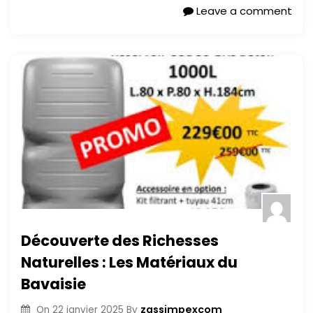
Leave a comment
Découverte des Richesses
Naturelles : Les Matériaux du
Bavaisie
zassimpexcom
On
22 janvier 2025
By