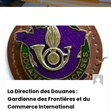
La Direction des Douanes :
Gardienne des Frontières et du
Commerce International