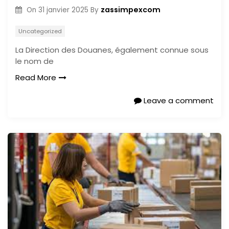
zassimpexcom
On
31 janvier 2025
By
Uncategorized
La Direction des Douanes, également connue sous
le nom de
Read More
Leave a comment