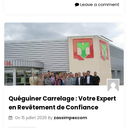
Leave a comment
Quéguiner Carrelage : Votre Expert
en Revêtement de Confiance
zassimpexcom
On
15 juillet 2026
By