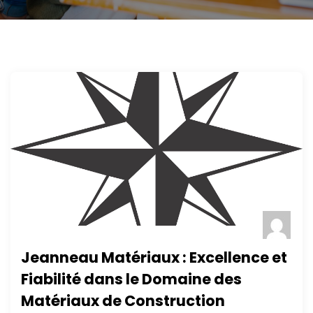
Jeanneau Matériaux : Excellence et
Fiabilité dans le Domaine des
Matériaux de Construction