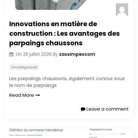
Innovations en matière de
construction : Les avantages des
parpaings chaussons
zassimpexcom
On
29 juillet 2026
By
Uncategorized
Les parpaings chaussons, également connus sous
le nom de parpaings
Read More
Leave a comment