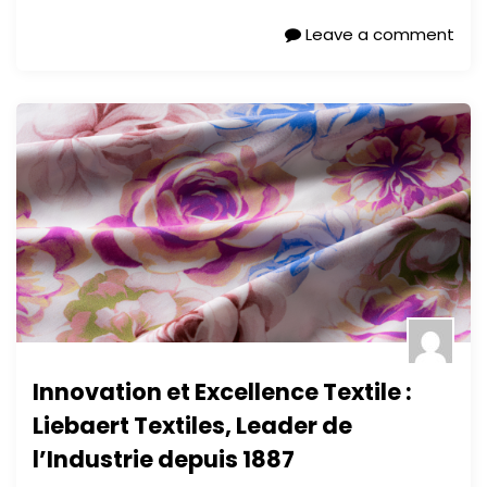
Leave a comment
Innovation et Excellence Textile :
Liebaert Textiles, Leader de
l’Industrie depuis 1887