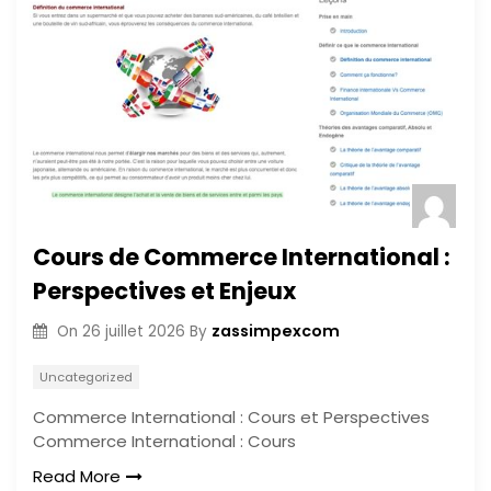
Cours de Commerce International :
Perspectives et Enjeux
zassimpexcom
On
26 juillet 2026
By
Uncategorized
Commerce International : Cours et Perspectives
Commerce International : Cours
Read More