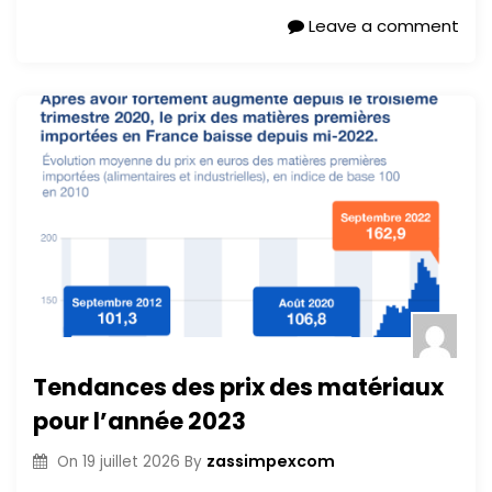
Leave a comment
Tendances des prix des matériaux
pour l’année 2023
zassimpexcom
On
19 juillet 2026
By