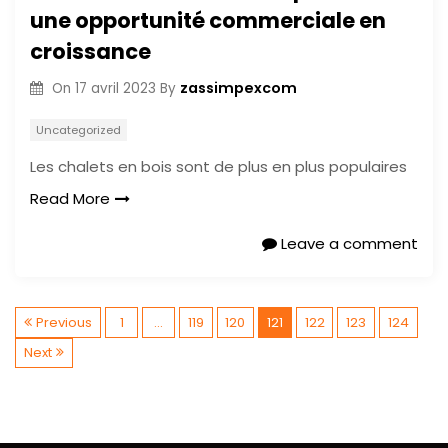
une opportunité commerciale en
croissance
zassimpexcom
On
17 avril 2023
By
Uncategorized
Les chalets en bois sont de plus en plus populaires
Read More
Leave a comment
P
Previous
1
…
119
120
121
122
123
124
Next
a
g