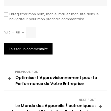
Enregistrer mon nom, mon e-mail et mon site dans le
navigateur pour mon prochain commentaire.
huit
+
un
=
N
PREVIOUS POST
Optimiser l’Approvisionnement pour la
a
Performance de Votre Entreprise
v
NEXT POST
i
Le Monde des Appareils Électroniques :