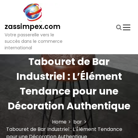
S
k
i
p
zassimpex.com
t
Votre passerelle vers le
o
succès dans le commerce
c
international
o
n
Tabouret de Bar
t
e
Industriel : L’Élément
n
t
Tendance pour une
Décoration Authentique
Home
bar
Tabouret de Bar Industriel : L’Élément Tendance
pour une Décoration Authentique