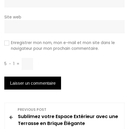
Site web
Enregistrer mon nom, mon e-mail et mon site dans le
navigateur pour mon prochain commentaire.
5
−
1
=
N
PREVIOUS POST
Sublimez votre Espace Extérieur avec une
a
Terrasse en Brique Élégante