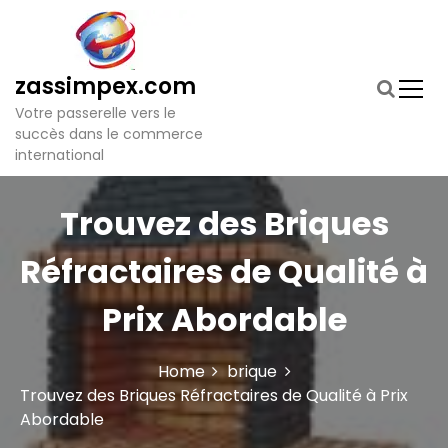
S
k
i
p
zassimpex.com
t
Votre passerelle vers le
o
succès dans le commerce
c
international
o
n
t
Trouvez des Briques
e
n
Réfractaires de Qualité à
t
Prix Abordable
Home
brique
Trouvez des Briques Réfractaires de Qualité à Prix
Abordable