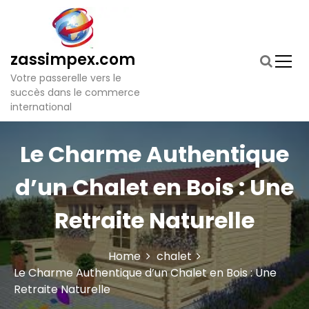
S
k
i
p
zassimpex.com
t
Votre passerelle vers le
o
succès dans le commerce
c
international
o
n
t
Le Charme Authentique
e
n
d’un Chalet en Bois : Une
t
Retraite Naturelle
Home
chalet
Le Charme Authentique d’un Chalet en Bois : Une
Retraite Naturelle