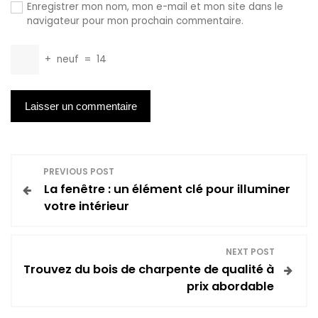
Enregistrer mon nom, mon e-mail et mon site dans le
navigateur pour mon prochain commentaire.
+
neuf
=
14
N
PREVIOUS POST
La fenêtre : un élément clé pour illuminer
a
votre intérieur
v
NEXT POST
i
Trouvez du bois de charpente de qualité à
prix abordable
g