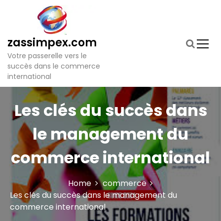
S
k
i
p
zassimpex.com
t
Votre passerelle vers le
o
succès dans le commerce
c
international
o
n
t
Les clés du succès dans
e
n
le management du
t
commerce international
Home
commerce
Les clés du succès dans le management du
commerce international