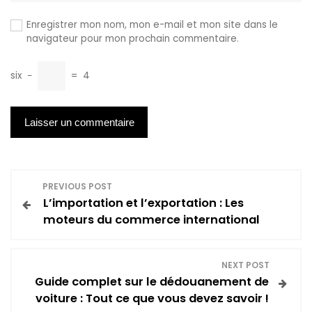
Enregistrer mon nom, mon e-mail et mon site dans le
navigateur pour mon prochain commentaire.
six
−
=
4
N
PREVIOUS POST
L’importation et l’exportation : Les
a
moteurs du commerce international
v
NEXT POST
i
Guide complet sur le dédouanement de
voiture : Tout ce que vous devez savoir !
g