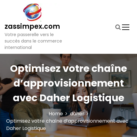
S
k
i
p
zassimpex.com
t
Votre passerelle vers le
o
succès dans le commerce
c
international
o
n
t
Optimisez votre chaîne
e
n
d’approvisionnement
t
avec Daher Logistique
Home
daher
Optimisez votre chaîne d’approvisionnement avec
Daher Logistique