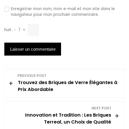
Enregistrer mon nom, mon e-mail et mon site dans le
navigateur pour mon prochain commentaire.
huit
−
7
=
N
PREVIOUS POST
Trouvez des Briques de Verre Élégantes à
a
Prix Abordable
v
NEXT POST
i
Innovation et Tradition : Les Briques
Terreal, un Choix de Qualité
g