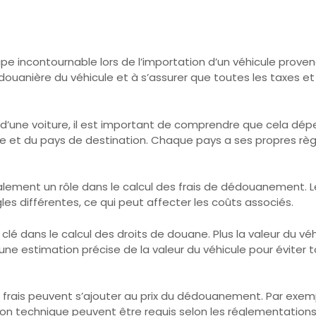
e incontournable lors de l’importation d’un véhicule prove
on douanière du véhicule et à s’assurer que toutes les taxes 
d’une voiture, il est important de comprendre que cela dépen
ne et du pays de destination. Chaque pays a ses propres règl
alement un rôle dans le calcul des frais de dédouanement. Le
es différentes, ce qui peut affecter les coûts associés.
 clé dans le calcul des droits de douane. Plus la valeur du vé
r une estimation précise de la valeur du véhicule pour évite
frais peuvent s’ajouter au prix du dédouanement. Par exemple
ction technique peuvent être requis selon les réglementations