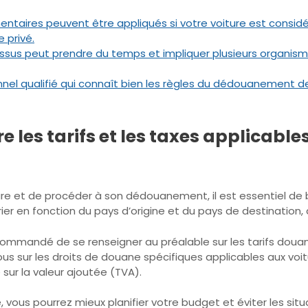
émentaires peuvent être appliqués si votre voiture est co
 privé.
ssus peut prendre du temps et impliquer plusieurs organism
onnel qualifié qui connaît bien les règles du dédouanement de
e les tarifs et les taxes applicab
re et de procéder à son dédouanement, il est essentiel de b
ier en fonction du pays d’origine et du pays de destination, a
recommandé de se renseigner au préalable sur les tarifs doua
us sur les droits de douane spécifiques applicables aux voit
 sur la valeur ajoutée (TVA).
e, vous pourrez mieux planifier votre budget et éviter les si