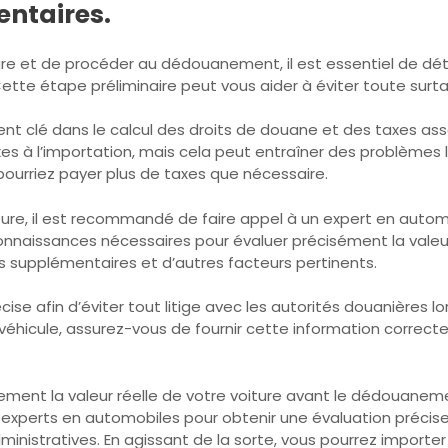
entaires.
re et de procéder au dédouanement, il est essentiel de déte
tte étape préliminaire peut vous aider à éviter toute surtax
ment clé dans le calcul des droits de douane et des taxes ass
es à l’importation, mais cela peut entraîner des problèmes l
 pourriez payer plus de taxes que nécessaire.
iture, il est recommandé de faire appel à un expert en autom
 connaissances nécessaires pour évaluer précisément la va
s supplémentaires et d’autres facteurs pertinents.
écise afin d’éviter tout litige avec les autorités douanière
véhicule, assurez-vous de fournir cette information correcte
ctement la valeur réelle de votre voiture avant le dédouaneme
s experts en automobiles pour obtenir une évaluation précis
nistratives. En agissant de la sorte, vous pourrez importer v