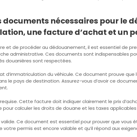
es documents nécessaires pour le 
lation, une facture d’achat et un p
ure et de procéder au dédouanement, il est essentiel de p
he administrative. Ces documents sont indispensables pour 
ités douanières sont respectées.
icat d’immatriculation du véhicule. Ce document prouve que 
é dans le pays de destination. Assurez-vous d’avoir ce docum
nt.
quise. Cette facture doit indiquer clairement le prix d’achat
euve pour calculer les droits de douane et les taxes applicab
e valide. Ce document est essentiel pour prouver que vous ê
ue votre permis est encore valable et qu’il répond aux exig