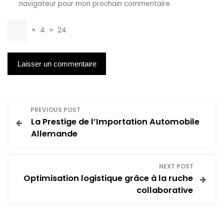
navigateur pour mon prochain commentaire.
×
4
=
24
N
PREVIOUS POST
La Prestige de l’Importation Automobile
a
Allemande
v
NEXT POST
i
Optimisation logistique grâce à la ruche
collaborative
g
a