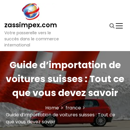
S
k
i
p
zassimpex.com
t
Votre passerelle vers le
o
succès dans le commerce
c
international
o
n
t
Guide d’importation de
e
n
voitures suisses : Tout ce
t
que vous devez savoir
Home
france
Guide d’importation de voitures suisses : Tout ce
que vous devez savoir