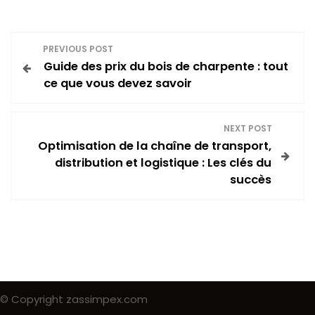
N
PREVIOUS POST
Guide des prix du bois de charpente : tout
a
ce que vous devez savoir
v
NEXT POST
i
Optimisation de la chaîne de transport,
distribution et logistique : Les clés du
g
succès
a
t
i
o
© Copyright zassimpex.com