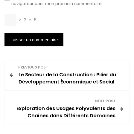
navigateur pour mon prochain commentaire.
×
2
=
6
N
PREVIOUS POST
Le Secteur de la Construction : Pilier du
a
Développement Économique et Social
v
NEXT POST
i
Exploration des Usages Polyvalents des
Chaînes dans Différents Domaines
g
a