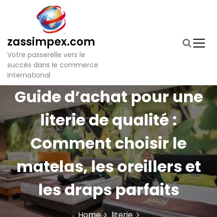
S
k
i
p
zassimpex.com
t
Votre passerelle vers le
o
succès dans le commerce
c
international
o
n
Guide d’achat pour une
t
e
literie de qualité :
n
t
Comment choisir le
matelas, les oreillers et
les draps parfaits
Home
literie