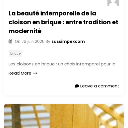
La beauté intemporelle de la
cloison en brique : entre tradition et
modernité
zassimpexcom
On
26 juin 2026
By
brique
Les cloisons en brique : un choix intemporel pour la
Read More
Leave a comment