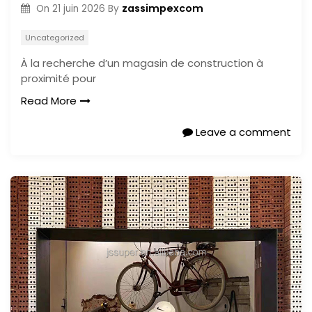
zassimpexcom
On
21 juin 2026
By
Uncategorized
À la recherche d’un magasin de construction à
proximité pour
Read More
Leave a comment