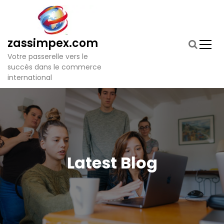
S
k
i
p
zassimpex.com
t
Votre passerelle vers le
o
succès dans le commerce
c
international
o
n
t
e
n
t
Latest Blog