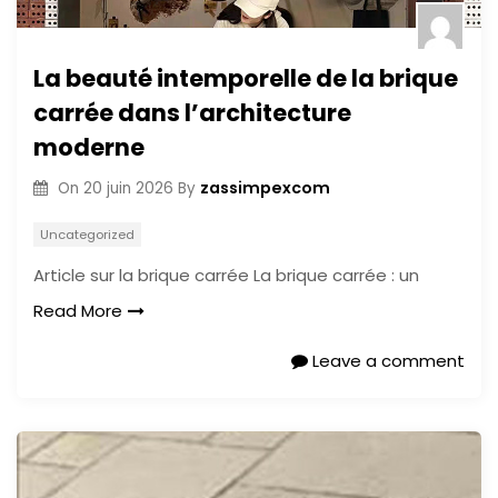
La beauté intemporelle de la brique
carrée dans l’architecture
moderne
zassimpexcom
On
20 juin 2026
By
Uncategorized
Article sur la brique carrée La brique carrée : un
Read More
Leave a comment