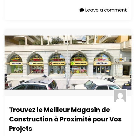
Leave a comment
Trouvez le Meilleur Magasin de
Construction à Proximité pour Vos
Projets