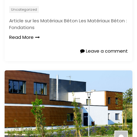
Uncategorized
Article sur les Matériaux Béton Les Matériaux Béton :
Fondations
Read More
Leave a comment