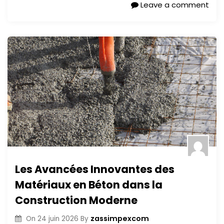
Leave a comment
Les Avancées Innovantes des
Matériaux en Béton dans la
Construction Moderne
zassimpexcom
On
24 juin 2026
By