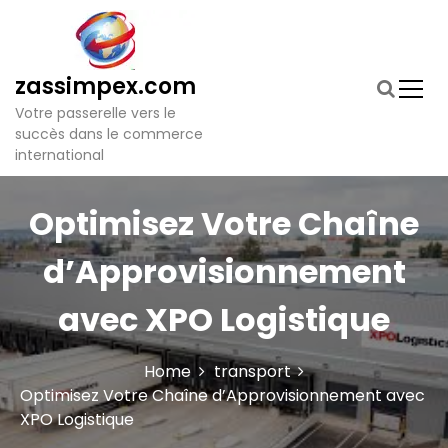
S
k
i
p
zassimpex.com
t
Votre passerelle vers le
o
succès dans le commerce
c
international
o
n
t
Optimisez Votre Chaîne
e
n
d’Approvisionnement
t
avec XPO Logistique
Home
transport
Optimisez Votre Chaîne d’Approvisionnement avec
XPO Logistique