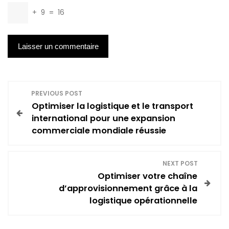
+
9
=
16
N
PREVIOUS POST
Optimiser la logistique et le transport
a
international pour une expansion
commerciale mondiale réussie
v
i
NEXT POST
Optimiser votre chaîne
g
d’approvisionnement grâce à la
logistique opérationnelle
a