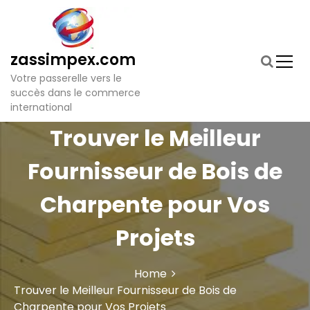
S
k
i
p
zassimpex.com
t
Votre passerelle vers le
o
succès dans le commerce
c
international
o
n
Trouver le Meilleur
t
e
Fournisseur de Bois de
n
t
Charpente pour Vos
Projets
Home
Trouver le Meilleur Fournisseur de Bois de
Charpente pour Vos Projets