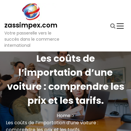
S
k
i
p
zassimpex.com
t
Votre passerelle vers le
o
succès dans le commerce
c
international
o
n
Les coûts de
t
e
l’importation d’une
n
t
voiture : comprendre les
prix et les tarifs.
Home
Les coûts de l’importation d’une voiture :
comprendre les prix et les tarifs.