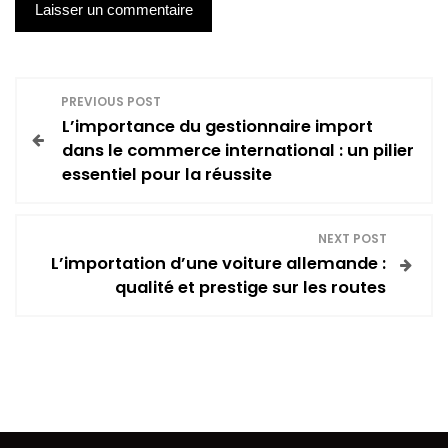
N
PREVIOUS POST
L’importance du gestionnaire import
a
dans le commerce international : un pilier
essentiel pour la réussite
v
i
NEXT POST
L’importation d’une voiture allemande :
g
qualité et prestige sur les routes
a
t
i