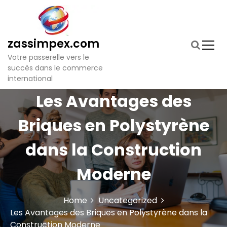
S
k
i
p
zassimpex.com
t
Votre passerelle vers le
o
succès dans le commerce
c
international
o
n
Les Avantages des
t
e
Briques en Polystyrène
n
t
dans la Construction
Moderne
Home
Uncategorized
Les Avantages des Briques en Polystyrène dans la
Construction Moderne