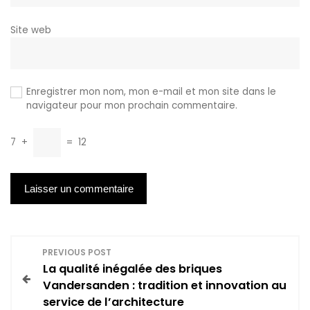
Site web
Enregistrer mon nom, mon e-mail et mon site dans le
navigateur pour mon prochain commentaire.
7
+
=
12
N
PREVIOUS POST
La qualité inégalée des briques
a
Vandersanden : tradition et innovation au
service de l’architecture