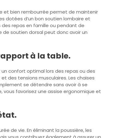
que et bien rembourrée permet de maintenir
ses dotées d’un bon soutien lombaire et
rs des repas en famille ou pendant de
 de soutien dorsal peut donc avoir un
apport à la table.
ir un confort optimal lors des repas ou des
et des tensions musculaires. Les chaises
simplement se détendre sans avoir à se
le, vous favorisez une assise ergonomique et
état.
ée de vie. En éliminant la poussière, les
mais vous contribuez également à assurer un