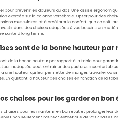
iel pour prévenir les douleurs au dos. Une assise ergonomi
sion exercée sur la colonne vertébrale. Opter pour des chai
ensions musculaires et à améliorer le confort, que ce soit lo
nvestir dans des chaises adaptées à vos besoins en matière
tre santé à long terme.
ses sont de la bonne hauteur par r
 sont de la bonne hauteur par rapport à la table pour garant
teur inadaptée peut entraîner des postures inconfortables 
 à une hauteur qui leur permette de manger, travailler ou 
s. En ajustant la hauteur des chaises en fonction de la tab
s chaises pour les garder en bon 
s chaises pour les maintenir en bon état et prolonger leur dur
servez non seulement l’aspect esthétique de vos chaises, 