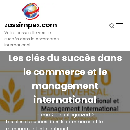
S
k
i
p
zassimpex.com
t
Votre passerelle vers le
o
succès dans le commerce
c
international
o
n
Les clés du succès dans
t
e
le commerce et le
n
t
management
international
Home
Uncategorized
Les clés du succès dans le commerce et le
management international