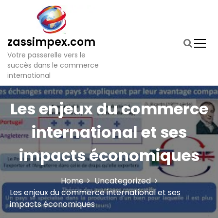
S
k
i
p
zassimpex.com
t
Votre passerelle vers le
o
succès dans le commerce
c
international
o
n
t
Les enjeux du commerce
e
n
international et ses
t
impacts économiques
Home
Uncategorized
Les enjeux du commerce international et ses
impacts économiques