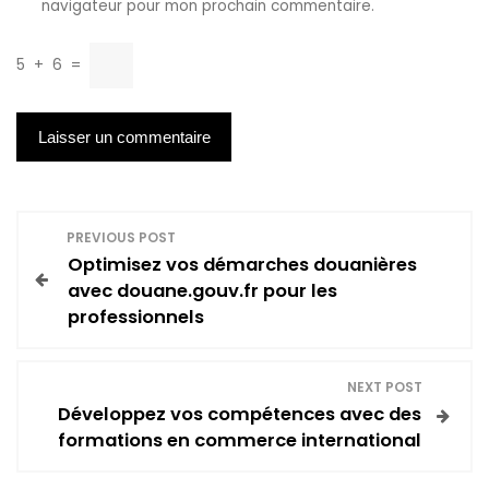
navigateur pour mon prochain commentaire.
5
+
6
=
N
PREVIOUS POST
Optimisez vos démarches douanières
a
avec douane.gouv.fr pour les
professionnels
v
i
NEXT POST
Développez vos compétences avec des
g
formations en commerce international
a