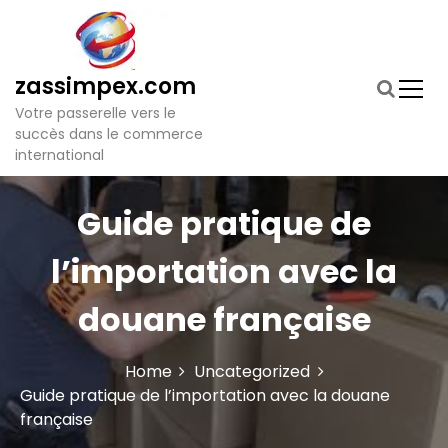
S
k
i
p
zassimpex.com
t
Votre passerelle vers le
o
succès dans le commerce
c
international
o
n
t
Guide pratique de
e
n
l’importation avec la
t
douane française
Home
Uncategorized
Guide pratique de l’importation avec la douane
française