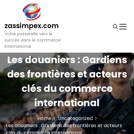
S
k
i
p
zassimpex.com
t
Votre passerelle vers le
o
succès dans le commerce
c
international
o
n
Les douaniers : Gardiens
t
e
des frontières et acteurs
n
t
clés du commerce
international
Home
Uncategorized
Les douaniers : Gardiens des frontières et acteurs
clés du commerce international