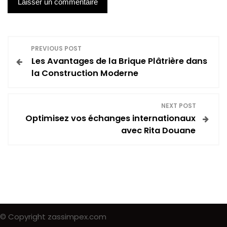
N
PREVIOUS POST
Les Avantages de la Brique Plâtrière dans
a
la Construction Moderne
v
NEXT POST
i
Optimisez vos échanges internationaux
avec Rita Douane
g
a
t
i
© Copyright zassimpex.com