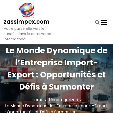
S
k
i
p
zassimpex.com
t
Votre passerelle vers le
o
succès dans le commerce
c
international
o
n
Le Monde Dynamique de
t
e
l’Entreprise Import-
n
t
Export : Opportunités et
Défis à Surmonter
Home
Uncategorized
Le Monde Dynamique de l’Entreprise Import-Export
: Opportunités et Défis à Surmonter