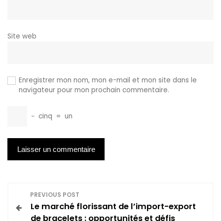
Site web
Enregistrer mon nom, mon e-mail et mon site dans le
navigateur pour mon prochain commentaire.
−
cinq
=
un
N
PREVIOUS POST
Le marché florissant de l’import-export
a
de bracelets : opportunités et défis