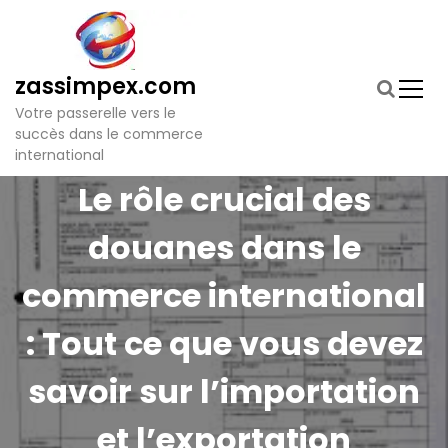
S
k
i
p
zassimpex.com
t
Votre passerelle vers le
o
succès dans le commerce
c
international
o
n
Le rôle crucial des
t
e
douanes dans le
n
t
commerce international
: Tout ce que vous devez
savoir sur l’importation
et l’exportation