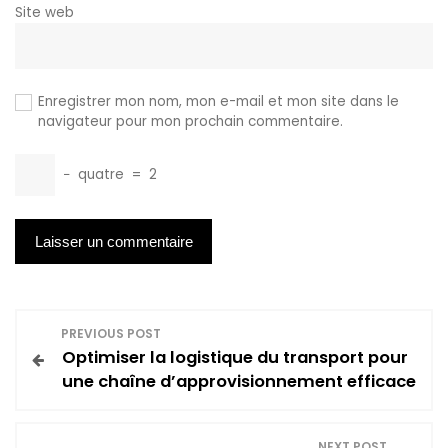
Site web
Enregistrer mon nom, mon e-mail et mon site dans le
navigateur pour mon prochain commentaire.
−
quatre
=
2
N
PREVIOUS POST
Optimiser la logistique du transport pour
a
une chaîne d’approvisionnement efficace
v
NEXT POST