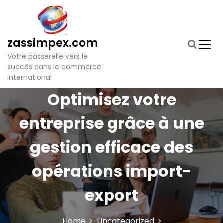
S
k
i
p
zassimpex.com
t
Votre passerelle vers le
o
succès dans le commerce
c
international
o
n
Optimisez votre
t
e
entreprise grâce à une
n
t
gestion efficace des
opérations import-
export
Home
Uncategorized