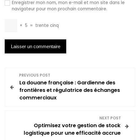
Enregistrer mon nom, mon e-mail et mon site dans le
navigateur pour mon prochain commentaire.
×
5
=
trente cinq
N
PREVIOUS POST
La douane française : Gardienne des
a
frontières et régulatrice des échanges
commerciaux
v
i
NEXT POST
Optimisez votre gestion de stock
g
logistique pour une efficacité accrue