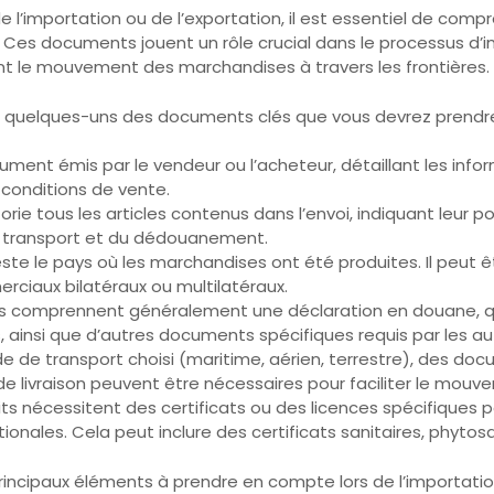
 l’importation ou de l’exportation, il est essentiel de com
es documents jouent un rôle crucial dans le processus d’imp
tent le mouvement des marchandises à travers les frontières.
ici quelques-uns des documents clés que vous devrez prendr
cument émis par le vendeur ou l’acheteur, détaillant les info
s conditions de vente.
e tous les articles contenus dans l’envoi, indiquant leur poids
u transport et du dédouanement.
ste le pays où les marchandises ont été produites. Il peut êt
rciaux bilatéraux ou multilatéraux.
comprennent généralement une déclaration en douane, qui f
ainsi que d’autres documents spécifiques requis par les au
e de transport choisi (maritime, aérien, terrestre), des do
n de livraison peuvent être nécessaires pour faciliter le mo
uits nécessitent des certificats ou des licences spécifiques 
onales. Cela peut inclure des certificats sanitaires, phytosa
cipaux éléments à prendre en compte lors de l’importation o