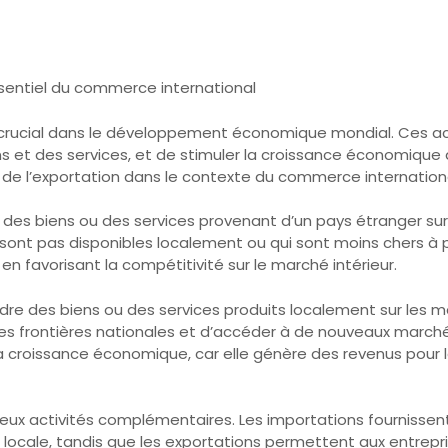
essentiel du commerce international
le crucial dans le développement économique mondial. Ces a
 et des services, et de stimuler la croissance économique à 
t de l’exportation dans le contexte du commerce internationa
re des biens ou des services provenant d’un pays étranger su
sont pas disponibles localement ou qui sont moins chers à pr
n favorisant la compétitivité sur le marché intérieur.
endre des biens ou des services produits localement sur les
des frontières nationales et d’accéder à de nouveaux march
la croissance économique, car elle génère des revenus pour l
eux activités complémentaires. Les importations fournissen
on locale, tandis que les exportations permettent aux entrepr