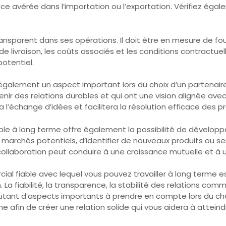
nce avérée dans l’importation ou l’exportation. Vérifiez égal
ansparent dans ses opérations. Il doit être en mesure de four
s de livraison, les coûts associés et les conditions contractue
otentiel.
 également un aspect important lors du choix d’un partenai
r des relations durables et qui ont une vision alignée avec
ra l’échange d’idées et facilitera la résolution efficace des p
able à long terme offre également la possibilité de dévelop
marchés potentiels, d’identifier de nouveaux produits ou se
collaboration peut conduire à une croissance mutuelle et à u
ial fiable avec lequel vous pouvez travailler à long terme e
 La fiabilité, la transparence, la stabilité des relations com
tant d’aspects importants à prendre en compte lors du choi
e afin de créer une relation solide qui vous aidera à attein