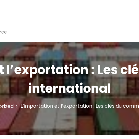
rce
t l’exportation : Les 
international
L’importation et l’exportation : Les clés du com
rized