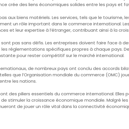
e crée des liens économiques solides entre les pays et favo
pas aux biens matériels. Les services, tels que le tourisme, le
lement un rôle important dans le commerce international. Le
 et leur expertise à l’étranger, contribuant ainsi à la cr
 sont pas sans défis. Les entreprises doivent faire face à d
ou les réglementations spécifiques propres à chaque pays. D
stante pour rester compétitif sur le marché international.
ernationaux, de nombreux pays ont conclu des accords bilaté
elles que l’Organisation mondiale du commerce (OMC) jouent
ntre les nations.
n sont des piliers essentiels du commerce international. Elle
de stimuler la croissance économique mondiale. Malgré les 
nueront de jouer un rôle vital dans la connectivité économiq