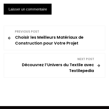
N
PREVIOUS POST
Choisir les Meilleurs Matériaux de
a
Construction pour Votre Projet
v
NEXT POST
i
Découvrez l’Univers du Textile avec
Textilepedia
g
a
t
i