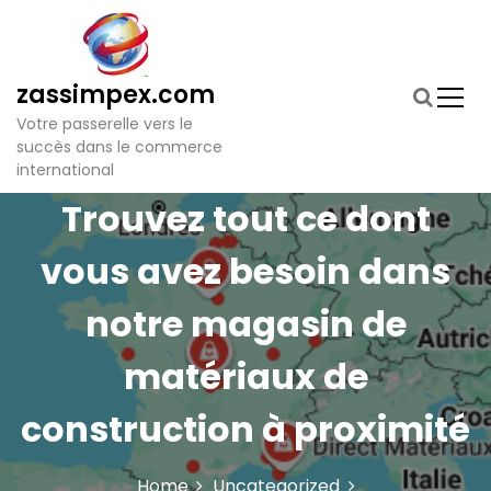
S
k
i
p
zassimpex.com
t
Votre passerelle vers le
o
succès dans le commerce
c
international
o
n
Trouvez tout ce dont
t
e
vous avez besoin dans
n
t
notre magasin de
matériaux de
construction à proximité
Home
Uncategorized