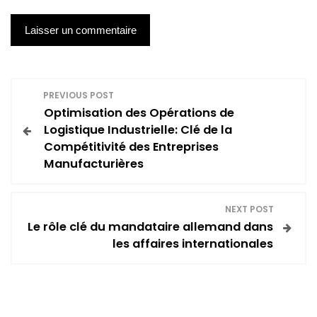
N
PREVIOUS POST
Optimisation des Opérations de
a
Logistique Industrielle: Clé de la
Compétitivité des Entreprises
v
Manufacturières
i
NEXT POST
g
Le rôle clé du mandataire allemand dans
les affaires internationales
a
t
i