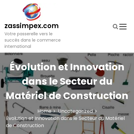
S
k
i
p
zassimpex.com
t
Votre passerelle vers le
o
succès dans le commerce
c
international
o
n
t
Évolution et Innovation
e
n
dans le Secteur du
t
Matériel de Construction
Home
Uncategorized
Évolution et Innovation dans le Secteur du Matériel
de Construction