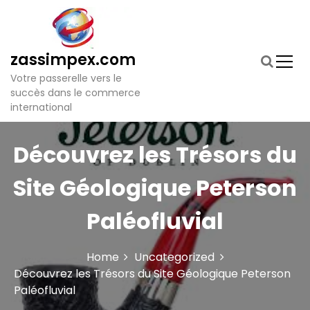
S
k
i
p
zassimpex.com
t
Votre passerelle vers le
o
succès dans le commerce
c
international
o
n
t
Découvrez les Trésors du
e
n
Site Géologique Peterson
t
Paléofluvial
Home
Uncategorized
Découvrez les Trésors du Site Géologique Peterson
Paléofluvial