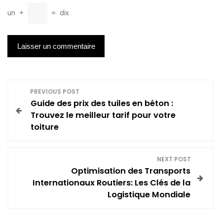
un
+
=
dix
N
PREVIOUS POST
Guide des prix des tuiles en béton :
a
Trouvez le meilleur tarif pour votre
toiture
v
i
NEXT POST
Optimisation des Transports
g
Internationaux Routiers: Les Clés de la
Logistique Mondiale
a