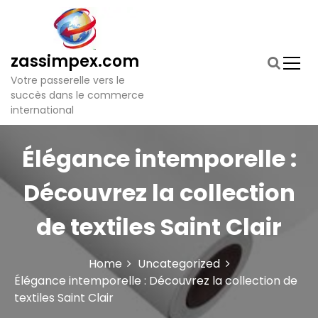
S
k
i
p
zassimpex.com
t
Votre passerelle vers le
o
succès dans le commerce
c
international
o
n
t
Élégance intemporelle :
e
n
Découvrez la collection
t
de textiles Saint Clair
Home
Uncategorized
Élégance intemporelle : Découvrez la collection de
textiles Saint Clair