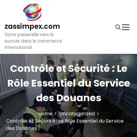
S
k
i
p
zassimpex.com
t
Votre passerelle vers le
o
succès dans le commerce
c
international
o
n
t
Contrôle et Sécurité : Le
e
n
Rôle Essentiel du Service
t
des Douanes
Home
Uncategorized
Contrôle et Sécurité : Le Rôle Essentiel du Service
des Douanes