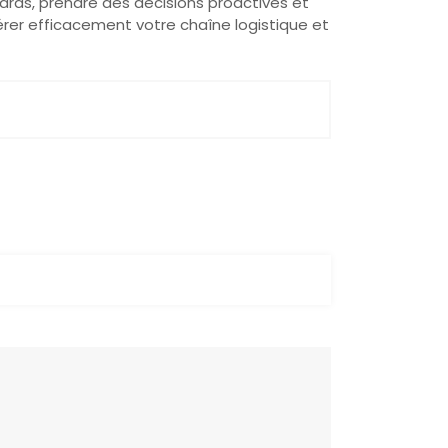
ards, prendre des décisions proactives et
érer efficacement votre chaîne logistique et