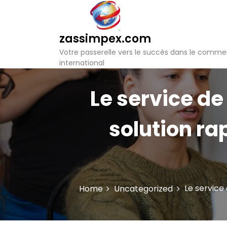
S
k
i
zassimpex.com
p
t
Votre passerelle vers le succès dans le comme
o
international
c
o
Le service de
n
t
e
solution ra
n
t
Le service
Home
Uncategorized