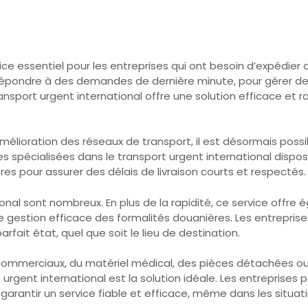
vice essentiel pour les entreprises qui ont besoin d’expédi
 répondre à des demandes de dernière minute, pour gérer des
transport urgent international offre une solution efficace et
élioration des réseaux de transport, il est désormais poss
ses spécialisées dans le transport urgent international disp
es pour assurer des délais de livraison courts et respectés.
nal sont nombreux. En plus de la rapidité, ce service offre
gestion efficace des formalités douanières. Les entreprises
rfait état, quel que soit le lieu de destination.
 commerciaux, du matériel médical, des pièces détachées o
t urgent international est la solution idéale. Les entreprise
arantir un service fiable et efficace, même dans les situat