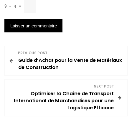
9
−
4
=
N
PREVIOUS POST
Guide d’Achat pour la Vente de Matériaux
a
de Construction
v
NEXT POST
i
Optimiser la Chaîne de Transport
International de Marchandises pour une
g
Logistique Efficace
a
t