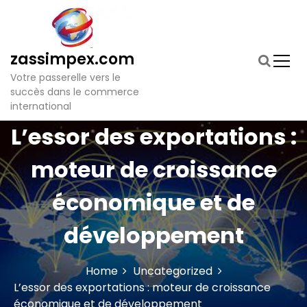
S
k
i
p
zassimpex.com
t
Votre passerelle vers le
o
succès dans le commerce
c
international
o
n
L’essor des exportations :
t
e
moteur de croissance
n
t
économique et de
développement
Home
Uncategorized
L’essor des exportations : moteur de croissance
économique et de développement