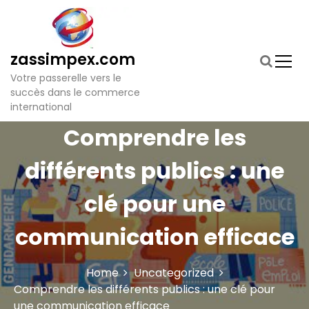
S
k
i
p
zassimpex.com
t
Votre passerelle vers le
o
succès dans le commerce
c
international
o
n
Comprendre les
t
e
différents publics : une
n
t
clé pour une
communication efficace
Home
Uncategorized
Comprendre les différents publics : une clé pour
une communication efficace