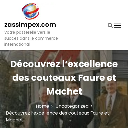
S
k
i
p
zassimpex.com
t
Votre passerelle vers le
o
succès dans le commerce
c
international
o
n
t
Découvrez l’excellence
e
n
des couteaux Faure et
t
Machet
Home
Uncategorized
Découvrez l’excellence des couteaux Faure et
Machet