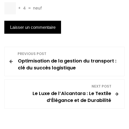
+
4
=
neuf
N
PREVIOUS POST
Optimisation de la gestion du transport :
a
clé du succès logistique
v
NEXT POST
i
Le Luxe de l’Alcantara : Le Textile
d’Élégance et de Durabilité
g
a