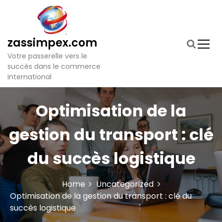
S
k
i
p
zassimpex.com
t
Votre passerelle vers le
o
succès dans le commerce
c
international
o
n
t
Optimisation de la
e
n
gestion du transport : clé
t
du succès logistique
Home
Uncategorized
Optimisation de la gestion du transport : clé du
succès logistique