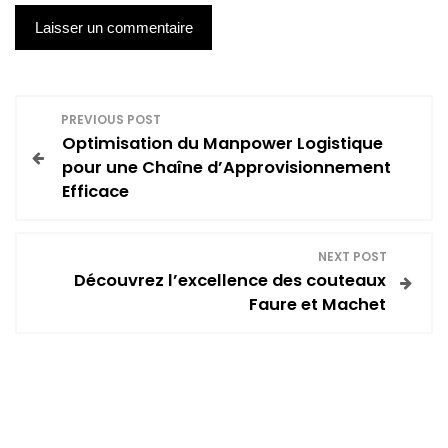
N
PREVIOUS POST
Optimisation du Manpower Logistique
a
pour une Chaîne d’Approvisionnement
Efficace
v
i
NEXT POST
Découvrez l’excellence des couteaux
g
Faure et Machet
a
t
i