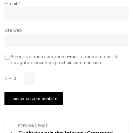
E-mail
*
Site web
Enregistrer mon nom, mon e-mail et mon site dans le
navigateur pour mon prochain commentaire.
5
−
3
=
N
PREVIOUS POST
Guide des prix des briques : Comment