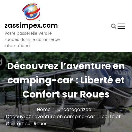
S
k
i
p
zassimpex.com
t
Votre passerelle vers le
o
succès dans le commerce
c
international
o
n
t
Découvrez l’aventure en
e
n
camping-car : Liberté et
t
Confort sur Roues
Home
Uncategorized
Découvrez l’aventure en camping-car : Liberté et
Confort sur Roues